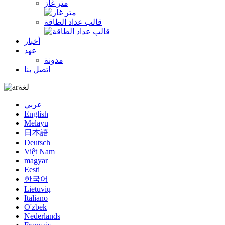
متر غاز
قالب عداد الطاقة
أخبار
عهد
مدونة
اتصل بنا
لغة
عربي
English
Melayu
日本語
Deutsch
Việt Nam
magyar
Eesti
한국어
Lietuvių
Italiano
O'zbek
Nederlands