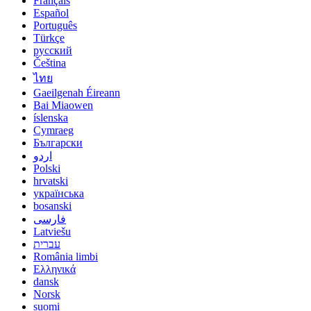
Français
Español
Português
Türkçe
русский
Čeština
ไทย
Gaeilgenah Éireann
Bai Miaowen
íslenska
Cymraeg
Български
اردو
Polski
hrvatski
українська
bosanski
فارسی
Latviešu
עברית
România limbi
Ελληνικά
dansk
Norsk
suomi