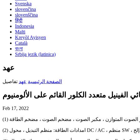
Svenska
slovenčina
slovenščina
हिंदी
Indonesia
Malti
Kreyòl Ayisyen
Català
বাংলা
Srbija jezik (latinica)
عهد
الصفحة الرئيسية
عهد
تفاصيل
ئي الفينيل متعدد الكلور القائم على الألومنيوم
Feb 17, 2022
 ، محول DC / AC ، منظم SW ، إلخ.